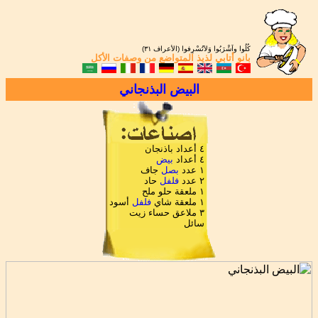
كُلُوا واَشْرَبُوا وَلاَتُسْرِفوا (الأعراف ٣١)
بانو أتابي
لذيذ المتواضع من
وصفات الأكل
البيض البذنجاني
٤ أعداد باذنجان
٤ أعداد
بيض
١ عدد
بصل
جاف
٢ عدد
فلفل
حاد
١ ملعقة حلو ملح
١ ملعقة شاي
فلفل
أسود
٣ ملاعق حساء زيت
سائل