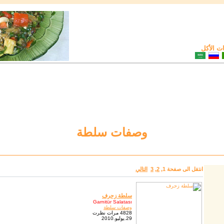
 الأكل
وصفات سلطة
انتقل الى صفحة
1
,
2
,
3
التالي
سلطة زحرف
Garnitür Salatası
وصفات سلطة
4828 مرات نظرت
29.يوليو.2010