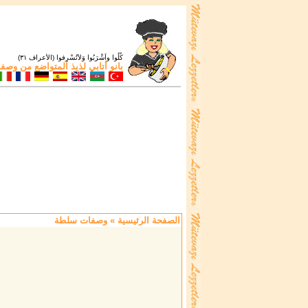
كُلُوا واَشْرَبُوا وَلاَتُسْرِفوا (الأعراف ٣١)
بانو أتابي
لذيذ المتواضع من
وصفات
الصفحة الرئيسية
» وصفات سلطة