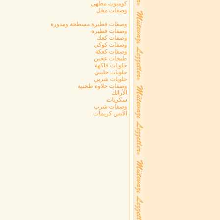
كومبوت مطهي
وصفات مخل
وصفات فطيرة مسطحة ومدورة
وصفات فطيرة
وصفات كعك
وصفات كوكي
وصفات كعكة
طبخات عجين
حلويات فاكهة
حلويات حليبي
حلويات شربي
وصفات حلاوة طحنية
الأرائك
سكريات
وصفات شرب
الآيس كريمات