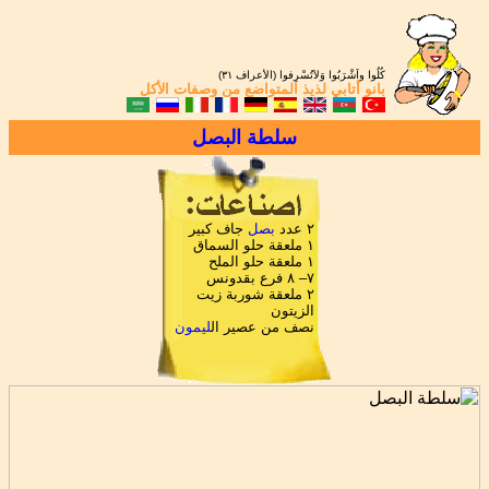
كُلُوا واَشْرَبُوا وَلاَتُسْرِفوا (الأعراف ٣١)
بانو أتابي
لذيذ المتواضع من
وصفات الأكل
سلطة البصل
٢ عدد
بصل
جاف كبير
١ ملعقة حلو السماق
١ ملعقة حلو الملح
٧– ٨ فرع بقدونس
٢ ملعقة شوربة زيت
الزيتون
نصف من عصير ال
ليمون