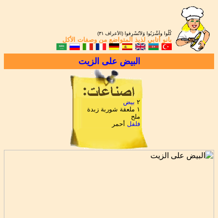
كُلُوا واَشْرَبُوا وَلاَتُسْرِفوا (الأعراف ٣١)
بانو أتابي
لذيذ المتواضع من
وصفات الأكل
البيض على الزيت
٢
بيض
١ ملعقة شوربة زبدة
ملح
فلفل
أحمر