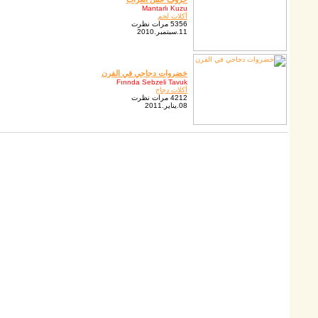
Mantarlı Kuzu
أكلات لحم
5356 مرات نظرت
11.سبتمبر.2010
خضروات دجاجي في الفرن
Fırında Sebzeli Tavuk
أكلات دجاج
4212 مرات نظرت
08.يناير.2011