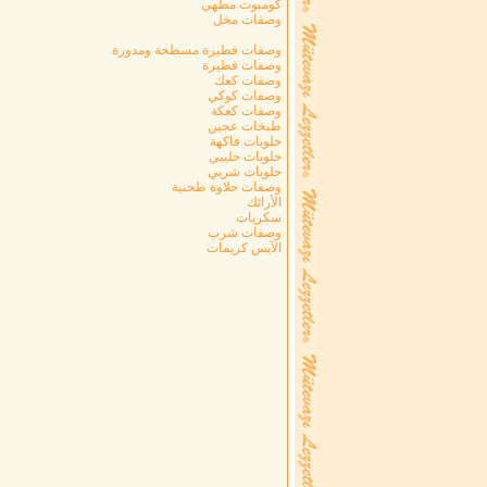
كومبوت مطهي
وصفات مخل
وصفات فطيرة مسطحة ومدورة
وصفات فطيرة
وصفات كعك
وصفات كوكي
وصفات كعكة
طبخات عجين
حلويات فاكهة
حلويات حليبي
حلويات شربي
وصفات حلاوة طحنية
الأرائك
سكريات
وصفات شرب
الآيس كريمات