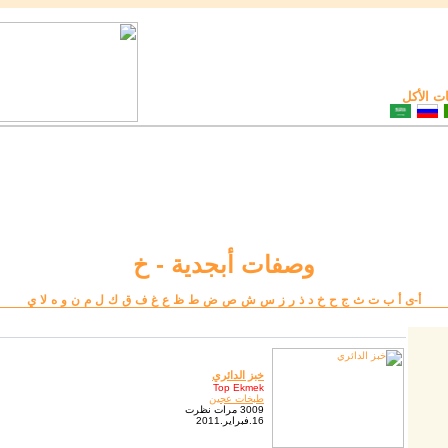
 الأكل
وصفات أبجدية - خ
أ-ى
أ
ب
ت
ث
ج
ح
خ
د
ذ
ر
ز
س
ش
ص
ض
ط
ظ
ع
غ
ف
ق
ك
ل
م
ن
و
ه
لا
ي
خبز الدائري
Top Ekmek
طبخات عجين
3009 مرات نظرت
16.فبراير.2011