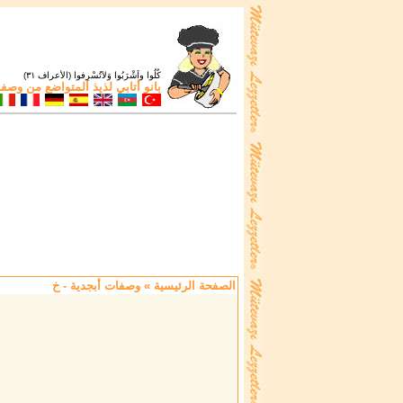
كُلُوا واَشْرَبُوا وَلاَتُسْرِفوا (الأعراف ٣١)
بانو أتابي
لذيذ المتواضع من
وصفات
الصفحة الرئيسية
» وصفات أبجدية - خ