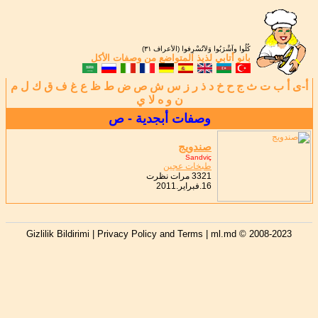
كُلُوا واَشْرَبُوا وَلاَتُسْرِفوا (الأعراف ٣١)
بانو أتابي
لذيذ المتواضع من
وصفات الأكل
أ-ى
أ
ب
ت
ث
ج
ح
خ
د
ذ
ر
ز
س
ش
ص
ض
ط
ظ
ع
غ
ف
ق
ك
ل
م
ن
و
ه
لا
ي
وصفات أبجدية - ص
صندويج
Sandviç
طبخات عجين
3321 مرات نظرت
16.فبراير.2011
Gizlilik Bildirimi | Privacy Policy and Terms
| ml.md © 2008-2023