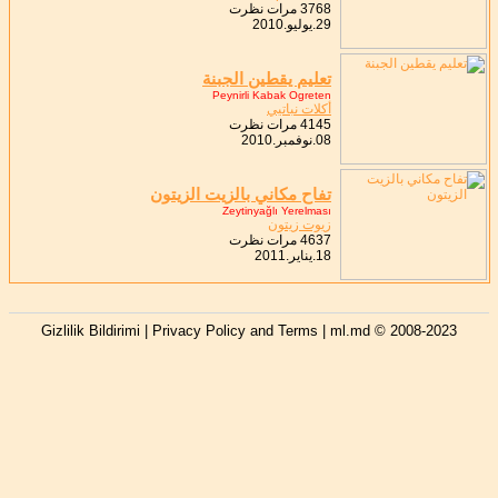
3768 مرات نظرت
29.يوليو.2010
تعليم يقطين الجبنة
Peynirli Kabak Ogreten
أكلات نباتيي
4145 مرات نظرت
08.نوفمبر.2010
تفاح مكاني بالزيت الزيتون
Zeytinyağlı Yerelması
زيوت زيتون
4637 مرات نظرت
18.يناير.2011
Gizlilik Bildirimi | Privacy Policy and Terms
| ml.md © 2008-2023