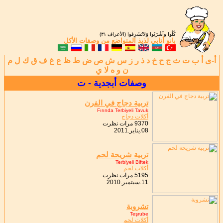
كُلُوا واَشْرَبُوا وَلاَتُسْرِفوا (الأعراف ٣١)
بانو أتابي
لذيذ المتواضع من
وصفات الأكل
أ-ى
أ
ب
ت
ث
ج
ح
خ
د
ذ
ر
ز
س
ش
ص
ض
ط
ظ
ع
غ
ف
ق
ك
ل
م
ن
و
ه
لا
ي
وصفات أبجدية - ت
تربية دجاج في الفرن
Fırında Terbiyeli Tavuk
أكلات دجاج
9370 مرات نظرت
08.يناير.2011
تربية شريحة لحم
Terbiyeli Biftek
أكلات لحم
5195 مرات نظرت
11.سبتمبر.2010
تشروبة
Teşrube
أكلات لحم