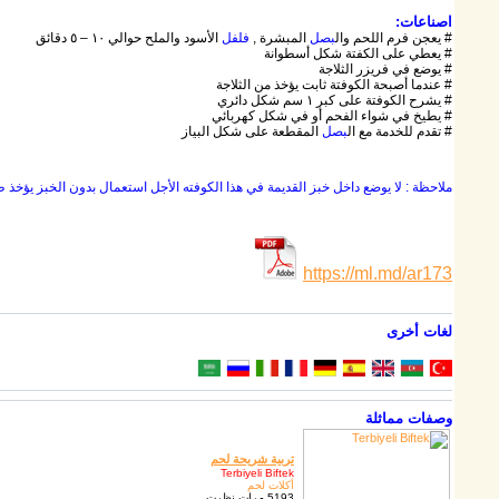
اصناعات:
# يعجن فرم اللحم وال
بصل
المبشرة ,
فلفل
الأسود والملح حوالي ١٠ – ٥ دقائق
# يعطي على الكفتة شكل أسطوانة
# يوضع في فريزر الثلاجة
# عندما أصبحة الكوفتة ثابت يؤخذ من الثلاجة
# يشرح الكوفتة على كبر ١ سم شكل دائري
# يطيخ في شواء الفحم أو في شكل كهربائي
# تقدم للخدمة مع ال
بصل
المقطعة على شكل البياز
ملاحظة : لا يوضع داخل خبز القديمة في هذا الكوفته الأجل استعمال بدون الخبز يؤخذ 
https://ml.md/ar173
لغات أخرى
وصفات مماثلة
تربية شريحة لحم
Terbiyeli Biftek
أكلات لحم
5193 مرات نظرت