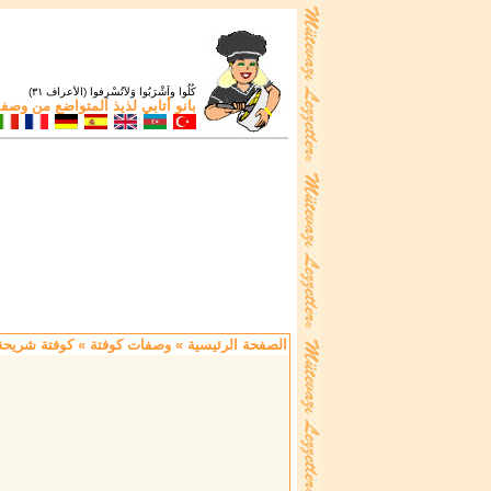
كُلُوا واَشْرَبُوا وَلاَتُسْرِفوا (الأعراف ٣١)
بانو أتابي
لذيذ المتواضع من
وصفات
الصفحة الرئيسية
»
وصفات كوفتة
» كوفتة شريحة