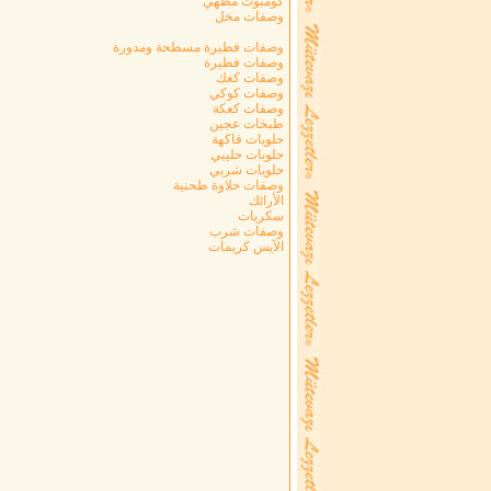
كومبوت مطهي
وصفات مخل
وصفات فطيرة مسطحة ومدورة
وصفات فطيرة
وصفات كعك
وصفات كوكي
وصفات كعكة
طبخات عجين
حلويات فاكهة
حلويات حليبي
حلويات شربي
وصفات حلاوة طحنية
الأرائك
سكريات
وصفات شرب
الآيس كريمات