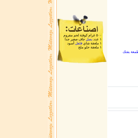
٥٠٠ غرام كوفتة لحم مفروم
١ عدد
بصل
جاف صغير جدا
١ ملعقة شاي
فلفل
أسود
١ ملعقة حلو ملح
طمعة بفتك