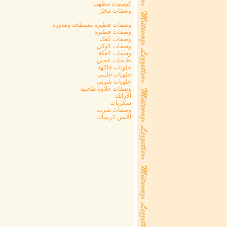
كومبوت مطهي
وصفات مخل
وصفات فطيرة مسطحة ومدورة
وصفات فطيرة
وصفات كعك
وصفات كوكي
وصفات كعكة
طبخات عجين
حلويات فاكهة
حلويات حليبي
حلويات شربي
وصفات حلاوة طحنية
الأرائك
سكريات
وصفات شرب
الآيس كريمات