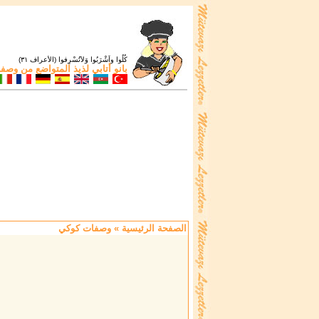
كُلُوا واَشْرَبُوا وَلاَتُسْرِفوا (الأعراف ٣١)
بانو أتابي
لذيذ المتواضع من
وصفات
الصفحة الرئيسية
» وصفات كوكي