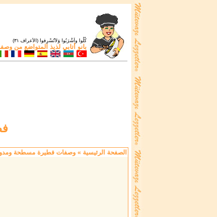
كُلُوا واَشْرَبُوا وَلاَتُسْرِفوا (الأعراف ٣١)
بانو أتابي
لذيذ المتواضع من
وصفات
فط
الصفحة الرئيسية
»
وصفات فطيرة مسطحة ومدور