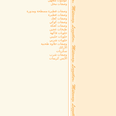
كومبوت مطهي
وصفات مخل
وصفات فطيرة مسطحة ومدورة
وصفات فطيرة
وصفات كعك
وصفات كوكي
وصفات كعكة
طبخات عجين
حلويات فاكهة
حلويات حليبي
حلويات شربي
وصفات حلاوة طحنية
الأرائك
سكريات
وصفات شرب
الآيس كريمات