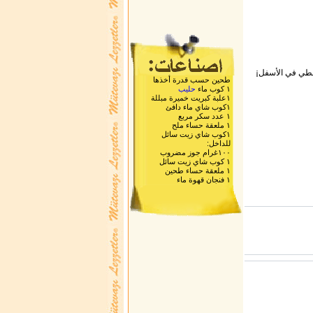
لطي في الأسفل¡
طحين حسب قدرة أخذها
١ كوب ماء
حليب
١علبة كبريت خميرة مبللة
١كوب شاي ماء دافئ
١ عدد سكر مربع
١ ملعقة حساء ملح
١كوب شاي زيت سائل
للداخل:
١٠٠غرام جوز مضروب
١ كوب شاي زيت سائل
١ ملعقة حساء طحين
١ فنجان قهوة ماء