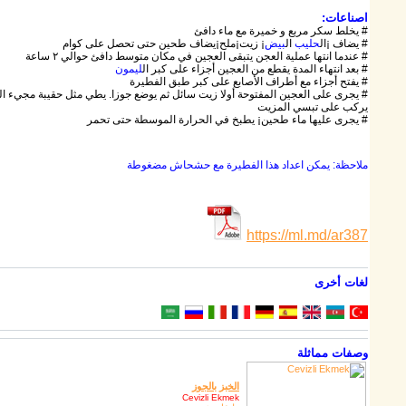
اصناعات:
# يخلط سكر مربع و خميرة مع ماء دافئ
# يضاف ¡ال
حليب
ال
بيض
¡ زيت¡ملح¡يضاف طحين حتى تحصل على كوام
# عندما انتها عملية العجن يتبقى العجين في مكان متوسط دافئ حوالي ٢ ساعة
# بعد انتهاء المدة يقطع من العجين أجزاء على كبر ال
ليمون
# يفتح أجزاء مع أطراف الأصابع على كبر طبق الفطيرة
# يجرى على العجين المفتوحة أولا زيت سائل ثم يوضع جوزا. يطي مثل حقيبة مجيء ا
يركب على تبسي المزيت
# يجرى عليها ماء طحين¡ يطبخ في الحرارة الموسطة حتى تحمر
ملاحظة: يمكن اعداد هذا الفطيرة مع حشحاش مضغوطة
https://ml.md/ar387
لغات أخرى
وصفات مماثلة
الخبز بالجوز
Cevizli Ekmek