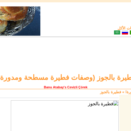
 الأكل
يرة بالجوز (
وصفات فطيرة مسطحة ومدورةا
Banu Atabay
's Cevizli Çörek
ةا
» فطيرة بالجوز