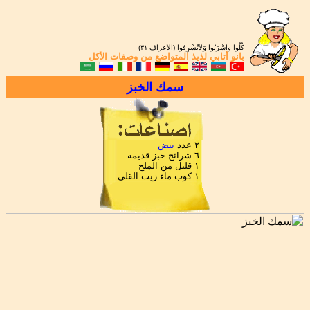
كُلُوا واَشْرَبُوا وَلاَتُسْرِفوا (الأعراف ٣١)
بانو أتابي
لذيذ المتواضع من
وصفات الأكل
سمك الخبز
٢ عدد
بيض
٦ شرائح خبز قديمة
١ قليل من الملح
١ كوب ماء زيت القلي