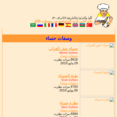
كُلُوا واَشْرَبُوا وَلاَتُسْرِفوا (الأعراف ٣١)
بانو أتابي
لذيذ المتواضع من
وصفات الأكل
وصفات حساء
حساء عش الغراب
Mantar Çorbası
وصفات حساء
8616 مرات نظرت
29.مايو.2010
طبخ الحساء
Ocak Çorbası
وصفات حساء
4704 مرات نظرت
06.يوليو.2010
نظرة حساء
Nazır Çorbası
وصفات حساء
4994 مرات نظرت