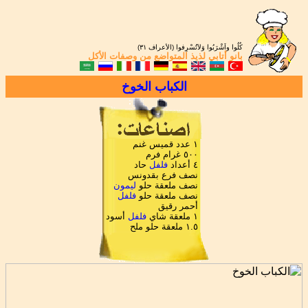
كُلُوا واَشْرَبُوا وَلاَتُسْرِفوا (الأعراف ٣١)
بانو أتابي
لذيذ المتواضع من
وصفات الأكل
الكباب الخوخ
١ عدد قميس غنم
٥٠٠ غرام فرم
٤ أعداد
فلفل
حاد
نصف فرع بقدونس
نصف ملعقة حلو
ليمون
نصف ملعقة حلو
فلفل
أحمر رقيق
١ ملعقة شاي
فلفل
أسود
١.٥ ملعقة حلو ملح