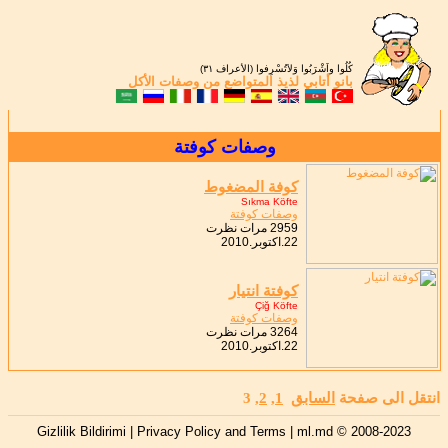
كُلُوا واَشْرَبُوا وَلاَتُسْرِفوا (الأعراف ٣١)
بانو أتابي
لذيذ المتواضع من
وصفات الأكل
وصفات كوفتة
كوفة المضغوط
Sıkma Köfte
وصفات كوفتة
2959 مرات نظرت
22.اكتوبر.2010
كوفتة انتيار
Çiğ Köfte
وصفات كوفتة
3264 مرات نظرت
22.اكتوبر.2010
انتقل الى صفحة
السابق
1
,
2
,
3
Gizlilik Bildirimi | Privacy Policy and Terms
| ml.md © 2008-2023