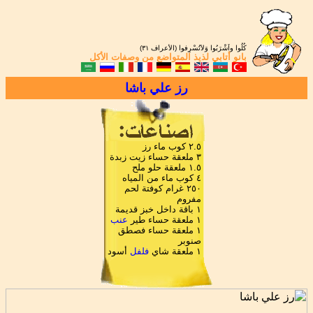
كُلُوا واَشْرَبُوا وَلاَتُسْرِفوا (الأعراف ٣١)
بانو أتابي
لذيذ المتواضع من
وصفات الأكل
رز علي باشا
٢.٥ كوب ماء رز
٣ ملعقة حساء زيت زبدة
١.٥ ملعقة حلو ملح
٤ كوب ماء من المياه
٢٥٠ غرام كوفتة لحم
مفروم
١ باقة داخل خبز قديمة
١ ملعقة حساء طير
عنب
١ ملعقة حساء فصطق
صنوبر
١ ملعقة شاي
فلفل
أسود