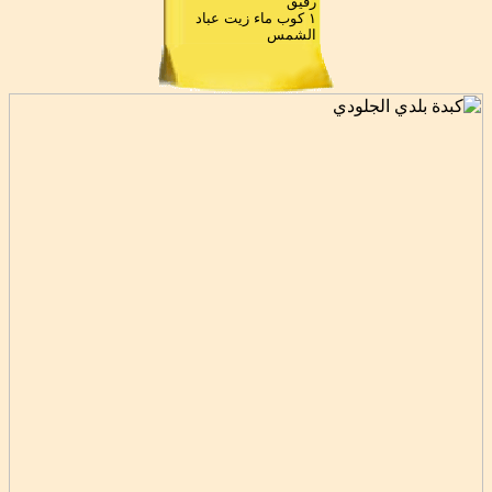
رقيق
١ كوب ماء زيت عباد
الشمس