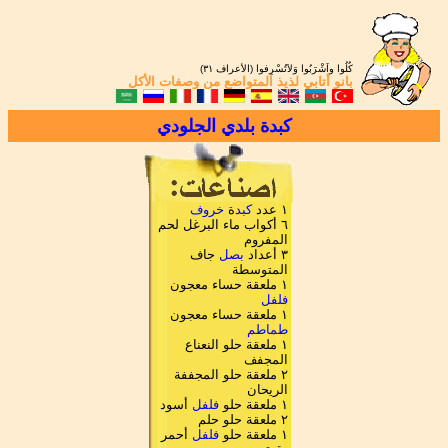
كُلُوا واَشْرَبُوا وَلاَتُسْرِفوا (الأعراف ٣١)
بانو أتابي
لذيذ المتواضع من
وصفات الأكل
كبدة بلدي الجلودي
١ عدد
كبد
ة
خروف
٦ أكواب ماء البرغل لحم
المفروم
٣ أعداد
بصل
جاف
المتوسطة
١ ملعقة حساء معجون
فلفل
١ ملعقة حساء معجون
طماطم
١ ملعقة حلو النعناع
المجفف
٢ ملعقة حلو المجففة
الريحان
١ ملعقة حلو
فلفل
أسود
٢ ملعقة حلو حلم
١ ملعقة حلو
فلفل
أحمر