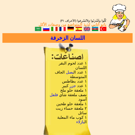
كُلُوا واَشْرَبُوا وَلاَتُسْرِفوا (الأعراف ٣١)
بانو أتابي
لذيذ المتواضع من
وصفات الأكل
اللسان الزخرفة
١ عدد لحوم البقر
اللسان
١ عدد ال
بصل
الجاف
المتوسطة
١ عدد بطاطس
١ عدد
جزر
كبير
١ ملعقة حلو ملح
نصف ملعقة شاي
فلفل
أسود
١ ملعقة حلو طحين
٢ ملعقة حساء زيت
سائل
١ كوب ماء المعلبة
ال
بازلاء